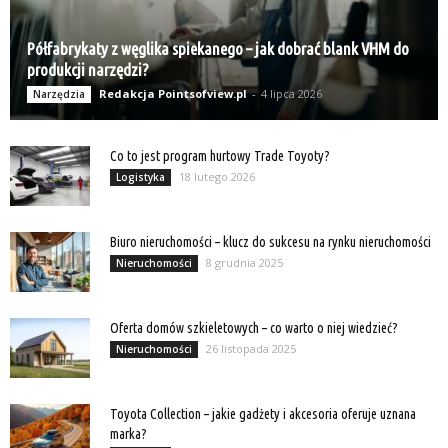
Półfabrykaty z węglika spiekanego – jak dobrać blank VHM do
produkcji narzędzi?
Redakcja Pointsofview.pl
-
4 lipca 2026
Narzędzia
Co to jest program hurtowy Trade Toyoty?
18 lutego 2026
Logistyka
Biuro nieruchomości – klucz do sukcesu na rynku nieruchomości
8 grudnia 2025
Nieruchomości
Oferta domów szkieletowych – co warto o niej wiedzieć?
26 listopada 2025
Nieruchomości
Toyota Collection – jakie gadżety i akcesoria oferuje uznana
marka?