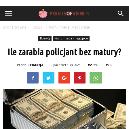
pointsofview.pl
Strona główna
Rozwój
Komunikacja i negocjacje
Rozwój
Komunikacja i negocjacje
Ile zarabia policjant bez matury?
Przez
Redakcja
-
10 października 2023
542
0