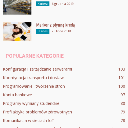
6 grudnia 2019
Kariera
Marker z płynną kredą
26 lipca 2018
Biznes
POPULARNE KATEGORIE
Konfiguracja i zarządzanie serwerami
103
Koordynacja transportu i dostaw
101
Programowanie i tworzenie stron
100
Konta bankowe
97
Programy wymiany studenckiej
80
Profilaktyka problemów zdrowotnych
79
Komunikacja w sieciach IoT
78