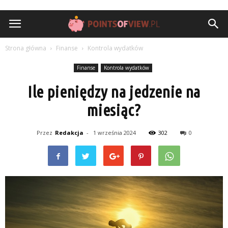
pointsofview.pl
Strona główna
Finanse
Kontrola wydatków
Finanse
Kontrola wydatków
Ile pieniędzy na jedzenie na
miesiąc?
Przez
Redakcja
-
1 września 2024
302
0