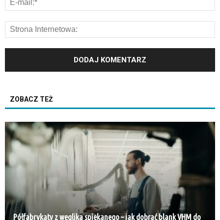
ZOBACZ TEŻ
Półfabrykaty z węglika spiekanego – jak dobrać blank VHM do