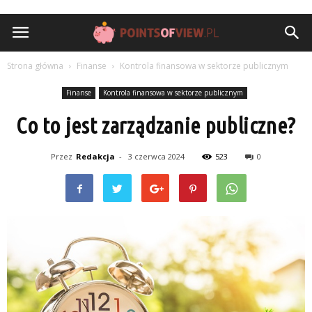
pointsofview.pl
Strona główna
Finanse
Kontrola finansowa w sektorze publicznym
Finanse
Kontrola finansowa w sektorze publicznym
Co to jest zarządzanie publiczne?
Przez
Redakcja
-
3 czerwca 2024
523
0