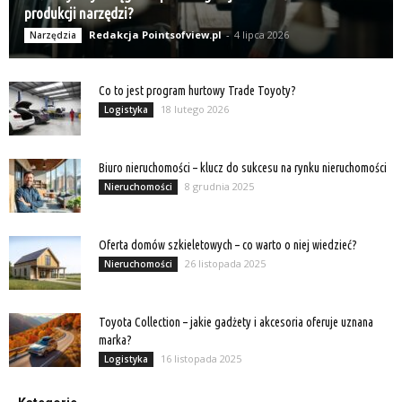
produkcji narzędzi?
Redakcja Pointsofview.pl
-
4 lipca 2026
Narzędzia
Co to jest program hurtowy Trade Toyoty?
18 lutego 2026
Logistyka
Biuro nieruchomości – klucz do sukcesu na rynku nieruchomości
8 grudnia 2025
Nieruchomości
Oferta domów szkieletowych – co warto o niej wiedzieć?
26 listopada 2025
Nieruchomości
Toyota Collection – jakie gadżety i akcesoria oferuje uznana
marka?
16 listopada 2025
Logistyka